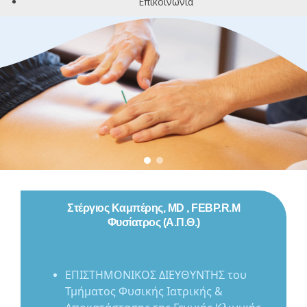
Επικοινωνία
Στέργιος Καμπέρης, MD , FEBP.R.M
Φυσίατρος (Α.Π.Θ.)
ΕΠΙΣΤΗΜΟΝΙΚΟΣ ΔΙΕΥΘΥΝΤΗΣ του
Τμήματος Φυσικής Ιατρικής &