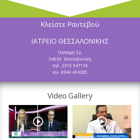
Κλείστε Ραντεβού
ΙΑΤΡΕΙΟ ΘΕΣΣΑΛΟΝΙΚΗΣ
Παπάφη 52,
54639 Θεσσαλονίκη
τηλ. 2310 947135
κιν. 6944 434285
Video Gallery